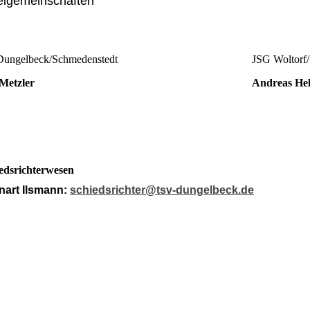
elgemeinschaften
ungelbeck/Schmedenstedt
JSG Woltorf
Metzler
Andreas He
edsrichterwesen
nart Ilsmann:
schiedsrichter@tsv-dungelbeck.de