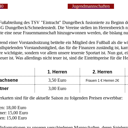
40
Jugendmannschaften
Fußabteilung des TSV "Eintracht" Dungelbeck fusionierte zu Beginn
SG Dungelbeck/Schmedenstedt. Die Vereine stellen im Herrenbereich 
te eine neue Frauenmannschaft hinzugewonnen werden, die bislang n
end einer Vorstandssitzung betitelte ein Mitglied den Fußball als die wi
allspielenden Vorstandsmitglied, das für die Finanzen zuständig ist, ka
e wichtigste, sondern vor allem unsere teuerste Sportart ist. Nun gut, e
euer ist. Was allerdings nicht teuer ist, sind die Eintrittspreise für die 
1. Herren
2. Herren
achsene
3,50 Euro
Frauen 1 € Herren 2€
tner
3,00 Euro
rkarten sind für die aktuelle Saison zu folgenden Preisen erwerbbar:
en: 18,00 Euro
ner: 15,00 Euro
n: 15,00 Euro
 Informationen zu unseren verschiedenen Mannschaften, deren Spielerg