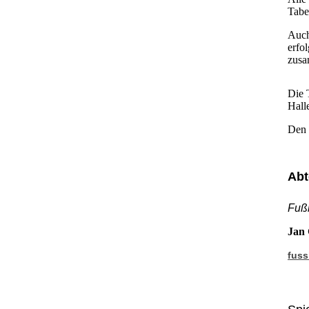
Tabe
Auch
erfo
zus
Die 
Halle
Den 
Abt
Fuß
Jan
fuss