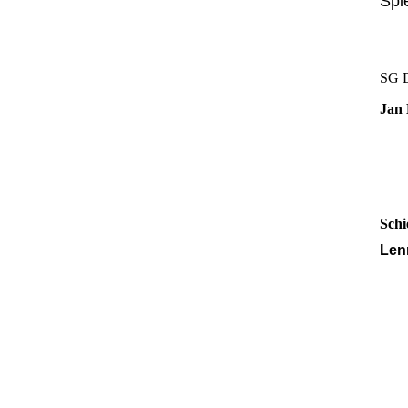
Spi
SG D
Jan 
Schi
Len