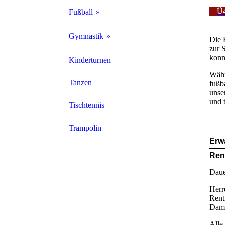
Ü
Fußball
1. Herren
Gymnastik
Die 
zur 
2. Herren
konn
Aerobic
Kinderturnen
Währ
3. Herren
Fit for Man
Tanzen
fußb
unser
und t
Alte Herren
Funktionelle Gymnastik
Tischtennis
Ü40
Ganzheitliche Gymnastik
Trampolin
Erw
Jugendmannschaften
Wohlfühlgymnastik
Ren
Frauen
Daue
Herr
Rent
Dame
Alle